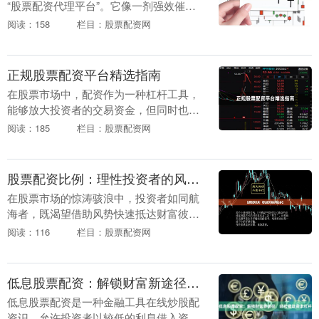
“股票配资代理平台”。它像一剂强效催化
剂，吸引着渴望快速放大收益的投资者。
阅读：158
栏目：股票配资网
这些平台以提供杠杆资金为核心，宣称能
让“小资金撬动....
正规股票配资平台精选指南
在股票市场中，配资作为一种杠杆工具，
能够放大投资者的交易资金，但同时也伴
随着较高的风险。选择正规的配资平台至
阅读：185
栏目：股票配资网
关重要，这不仅关系到资金安全，也直接
影响投资体验和收....
股票配资比例：理性投资者的风控基石
在股票市场的惊涛骇浪中，投资者如同航
海者，既渴望借助风势快速抵达财富彼
岸，又必须时刻警惕暗礁与风暴。而**股
阅读：116
栏目：股票配资网
票配资比例**，恰似这艘航船的压舱石与
风帆调节器，它....
低息股票配资：解锁财富新途径，轻松撬动资本杠杆
低息股票配资是一种金融工具在线炒股配
资识，允许投资者以较低的利息借入资