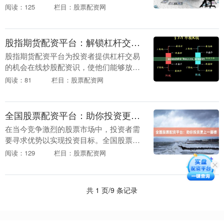
险。而作为配资成本的核心，利息的构成
阅读：125
栏目：股票配资网
与高低在线炒股配资识，直接关系到交易
者的盈亏平衡与长期....
股指期货配资平台：解锁杠杆交易，提升收益潜力
股指期货配资平台为投资者提供杠杆交易
的机会在线炒股配资识，使他们能够放大
收益潜力。通过使用杠杆，投资者可以以
阅读：81
栏目：股票配资网
较少的资金控制更大的头寸，从而增加潜
在利润。 **杠....
全国股票配资平台：助你投资更上一层楼
在当今竞争激烈的股票市场中，投资者需
要寻求优势以实现投资目标。全国股票配
资平台应运而生在线炒股配资识，为投资
阅读：129
栏目：股票配资网
者提供了放大投资资金的绝佳机会。 股票
配资平台允许投....
共 1 页/9 条记录