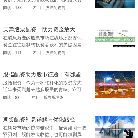
金，用于购买股票。它为投资者提供了撬
阅读：183
栏目：股票配资网
动资本杠杆的机会，从而放大潜在收益。
**如何运作？*....
天津股票配资：助力资金放大，投资更从容
在瞬息万变的股票市场在线炒股配资识，
资金往往是制约投资者获利的关键因素。
天津股票配资应运而生，为投资者提供了
阅读：111
栏目：股票配资网
放大资金、提升投资收益的有效途径。 股
票配资是指投资....
股指配资助力股市征途：有哪些选择？
股指配资，作为一种杠杆化的投资方式，
近年来受到越来越多股民的青睐。它可以
放大投资收益，但同时也伴随着更高的风
阅读：83
栏目：股票配资网
险。对于想要使用股指配资的投资者而言
在线炒股配资识，....
期货配资利息详解与优化路径
在期货市场的惊涛骇浪中，配资如同一把
双刃剑，既能放大收益，也可能加剧风